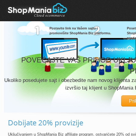
Postavite link na Vašem sajtu i
Poset
promovišite ShopMania Biz platformu.
ShopM
proda
POVEĆAJTE VAŠ PRIHOD UKLJUČ
P
Ukoliko posedujete sajt i obezbedite nam novog klijenta 
izvršio taj klijent u ShopMania
Pri
Dobijate 20% provizije
Uključivanjem u ShopMania Biz affiliate program,
ostvarićete 20%
od svi