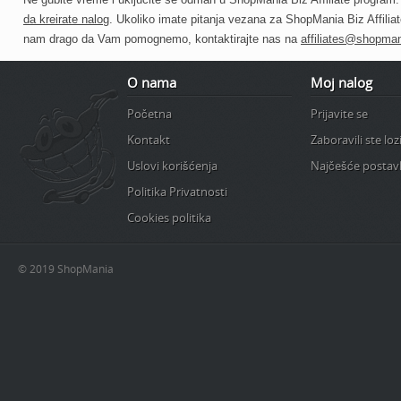
da kreirate nalog
. Ukoliko imate pitanja vezana za ShopMania Biz Affilia
nam drago da Vam pomognemo, kontaktirajte nas na
affiliates@shopman
O nama
Moj nalog
Početna
Prijavite se
Kontakt
Zaboravili ste lo
Uslovi korišćenja
Najčešće postavl
Politika Privatnosti
Cookies politika
© 2019 ShopMania