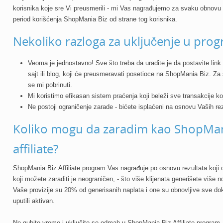
korisnika koje sre Vi preusmerili -
mi Vas nagrađujemo za svaku obnovu p
period
korišćenja ShopMania Biz od strane tog korisnika.
Nekoliko razloga za uključenje u pro
Veoma je
jednostavno
! Sve što treba da uradite je da
postavite link
sajt ili blog
, koji će preusmeravati posetioce na ShopMania Biz. Za
se mi pobrinuti.
Mi koristimo
efikasan sistem praćenja
koji beleži sve transakcije ko
Ne postoji
ograničenje zarade
- bićete isplaćeni na osnovu Vaših rez
Koliko mogu da zaradim kao ShopMan
affiliate?
ShopMania Biz Affiliate program
Vas nagrađuje po osnovu rezultata
koji 
koji možete zaraditi je neograničen
, - što više klijenata generišete više n
Vaše provizije su
20% od generisanih naplata
i one su
obnovljive
sve dok 
uputili aktivan.
Ne gubite vreme i
uključite se odmah u ShopMania Biz Affiliate program
.